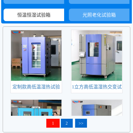
恒温恒湿试验箱
光照老化试验箱
定制款高低温湿热试验
1立方高低温湿热交变试
查看更多
查看更多
箱
验箱
定制款高低温湿热试
1立方高低温湿热交变
验箱是一款专业的LCD
试验箱经由不同的试验
测试设备，严格模拟
条件（高温、低温、恒
LCD的使用环境，检测
温恒湿...）,模拟产品材
LCD产品在高温，低温
质经过温度、湿度变化
1
2
>>
循环交变情况下的性...
后是否有故障、...