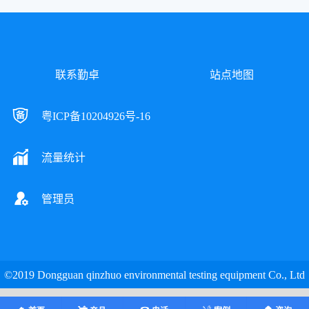
1.5立方恒温恒温恒湿试
225L高低温湿热试验箱
联系勤卓
站点地图
查看更多
查看更多
验箱
恒温恒湿试验箱温湿
高低温试验箱适用于
度交变试验箱经由不同
电子、塑胶、LED节能
的试验条件（高温、低
灯，医疗产品、电容、
粤ICP备10204926号-16
温、恒温恒湿...）,模拟
电阻、各类材料、汽车
产品材质经过温度、湿
配件、金属、化学、建
度变化后是否有故...
材等多种行业的产品高...
流量统计
管理员
上海可程式恒温恒湿试
全自动恒温恒湿试验箱
查看更多
查看更多
验箱
无人机测试
数码安防恒温恒湿试
用于检测材料在各种
验箱，通讯材料恒温恒
环境下设备的性能及各
湿试验箱，LK-408G恒
种材料耐热、耐寒、耐
©2019 Dongguan qinzhuo environmental testing equipment Co., Ltd
温恒湿试验箱，是专业
干、耐湿等性能.适用于
的温湿度试验设备，对
电子、电器、航空、航