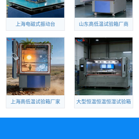
上海电磁式振动台
山东高低温试验箱厂商
查看更多
查看更多
符合各国家标準--[第Ⅰ
在当今全球化与科技深
及种类A/20OHZ内].[第Ⅱ
度融合的时代，产品面临
及种类B/50OHZ内]
着前所未有的多样化环境
挑战。从冰雪覆盖
上海高低温试验箱厂家
大型恒温恒温恒湿试验箱
查看更多
查看更多
高低温试验箱：解锁产
适用于航空航天产品、
品环境适应性的关键密码
信息电子仪器仪表、材
在科技飞速发展的今天，
料、电工、电子产品、各
各类产品
种电子元器件，在高