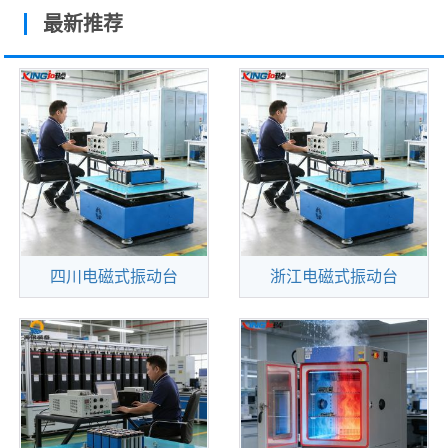
最新推荐
四川电磁式振动台
浙江电磁式振动台
查看更多
查看更多
勤卓品牌电磁式振动台
上海电磁式振动台符合
（又称之为电动振动试验
各国家标準--[第Ⅰ及种类
系统）系统主要应用于航
A/20OHZ内].[第Ⅱ及种类B
天、航空、兵器、